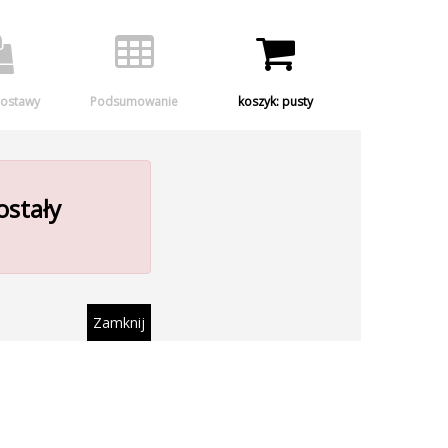
Zmień
Zmień
rozmiar
kontrast
czcionki
ostawy
Podsumowanie
koszyk: pusty
ostały
Zamknij